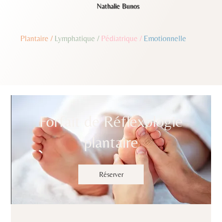
Nathalie Bunos
Plantaire
/
Lymphatique
/
Pédiatrique
/
Emotionnelle
Forfait de Réflexologie
plantaire
Réserver