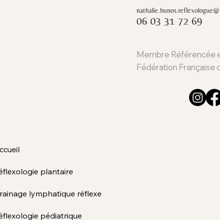
nathalie.bunos.reflexologue
06 03 31 72 69
Membre Référencée et
Fédération Française 
ccueil
éflexologie plantaire
rainage lymphatique réflexe
éflexologie pédiatrique