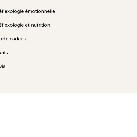
éflexologie émotionnelle
éflexologie et nutrition
arte cadeau
arifs
vis