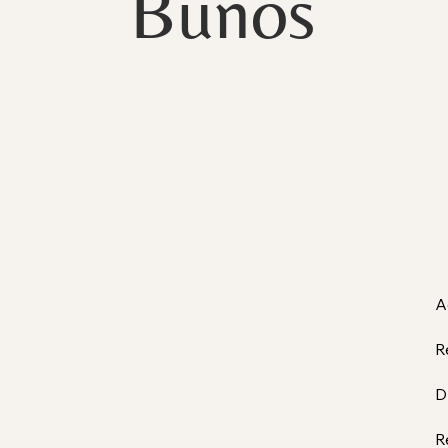
Bunos
A
R
D
R