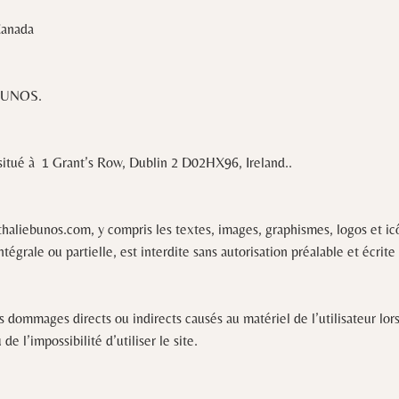
Canada
e BUNOS.
 situé à 1 Grant’s Row, Dublin 2 D02HX96, Ireland..
thaliebunos.com, y compris les textes, images, graphismes, logos et icô
ntégrale ou partielle, est interdite sans autorisation préalable et écr
mmages directs ou indirects causés au matériel de l’utilisateur lors d
e l’impossibilité d’utiliser le site.